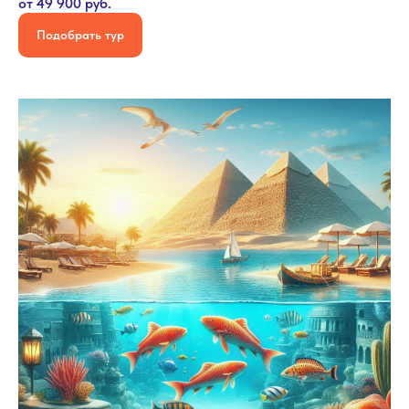
от 49 900 руб.
Подобрать тур
Подпишись на наши
Каналы
ГОРЯЩИХ ТУРОВ!
Не упусти шанс! Самые
выгодные цены
на туры уже здесь!
Подписаться Telegram
Подписаться в MAX