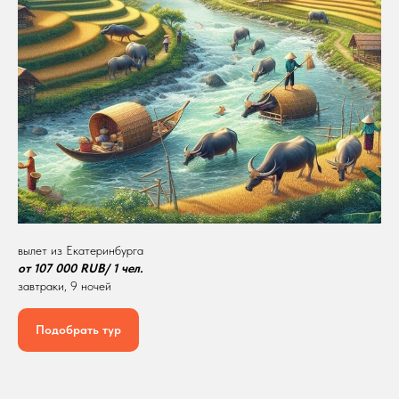
ГОРЯЩИХ ТУРОВ!
Не упусти шанс! Самые
выгодные цены
на туры уже здесь!
Подписаться Telegram
Подписаться в MAX
вылет из Екатеринбурга
от 107 000 RUB/ 1 чел.
завтраки, 9 ночей
Подобрать тур