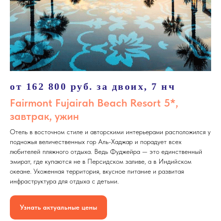
от 162 800 руб. за двоих, 7 нч
Fairmont Fujairah Beach Resort 5*,
завтрак, ужин
Отель в восточном стиле и авторскими интерьерами расположился у
подножья величественных гор Аль-Хаджар и порадует всех
любителей пляжного отдыха. Ведь Фуджейра — это единственный
эмират, где купаются не в Персидском заливе, а в Индийском
океане. Ухоженная территория, вкусное питание и развитая
инфраструктура для отдыха с детьми.
Узнать актуальные цены