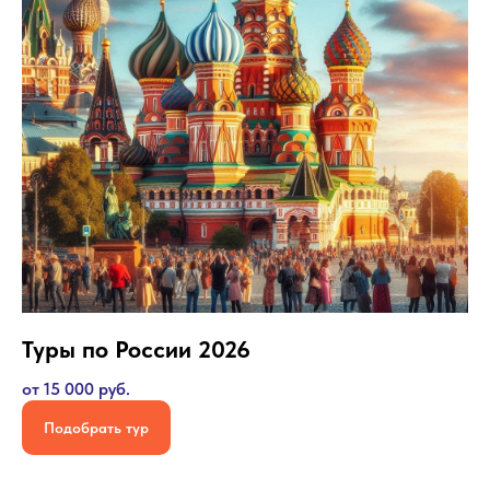
Каналы
ГОРЯЩИХ ТУРОВ!
Не упусти шанс! Самые
выгодные цены
на туры уже здесь!
Подписаться Telegram
Подписаться в MAX
Туры по России 2026
от 15 000 руб.
Подобрать тур