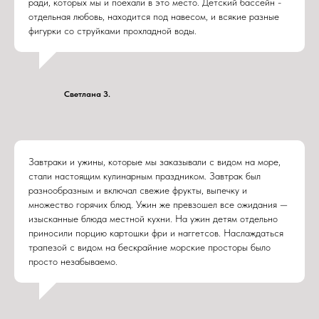
ради, которых мы и поехали в это место. Детский бассейн -
отдельная любовь, находится под навесом, и всякие разные
фигурки со струйками прохладной воды.
Светлана З.
Завтраки и ужины, которые мы заказывали с видом на море,
стали настоящим кулинарным праздником. Завтрак был
разнообразным и включал свежие фрукты, выпечку и
множество горячих блюд. Ужин же превзошел все ожидания —
изысканные блюда местной кухни. На ужин детям отдельно
приносили порцию картошки фри и наггетсов. Наслаждаться
трапезой с видом на бескрайние морские просторы было
просто незабываемо.