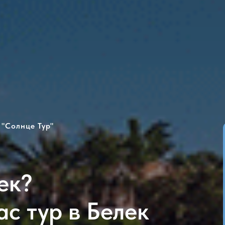
 "Солнце Тур"
ек?
с тур в Белек