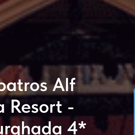
batros Alf
a Resort -
urghada 4*