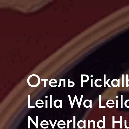
Отель Pickal
Leila Wa Leil
Neverland H